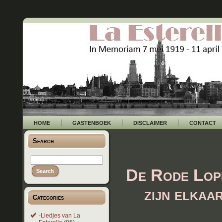
HOME
GASTENBOEK
DISCLAIMER
CONTACT
Search
De Rode Lop
zijn elkaa
Categories
-Liedjes van La