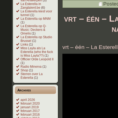
van Antwerpen
(3)
Poste
La Esterella in
Zangtalent.be
(6)
La Esterella kiest voor
tunnel
(1)
vrt – één – L
La Esterella op MNM
(1)
n
La Esterella op Q-
Music: Deckers &
Ornelis
(1)
La Esterella op Studio
Brussel
(1)
Links
(1)
vrt – één – La Esterel
Miss Layla als La
Esterella (who the fuck
is Miss Layla??)
(1)
Officier Orde Leopold II
(1)
Radio Minerva
(1)
Shop
(1)
Sterren over La
Esterella
(1)
Archives
april 2026
februari 2020
januari 2019
februari 2017
februari 2016