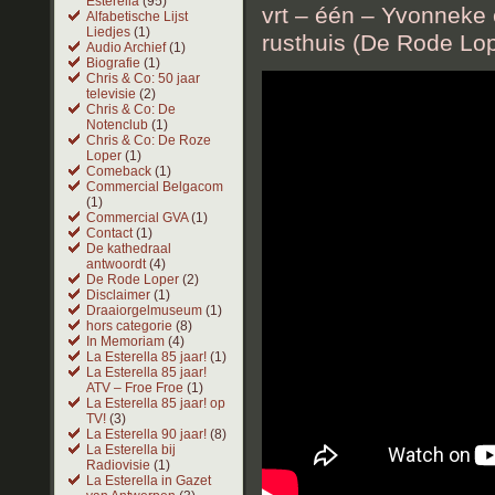
Esterella
(95)
vrt – één – Yvonneke e
Alfabetische Lijst
Liedjes
(1)
rusthuis (De Rode Lo
Audio Archief
(1)
Biografie
(1)
Chris & Co: 50 jaar
televisie
(2)
Chris & Co: De
Notenclub
(1)
Chris & Co: De Roze
Loper
(1)
Comeback
(1)
Commercial Belgacom
(1)
Commercial GVA
(1)
Contact
(1)
De kathedraal
antwoordt
(4)
De Rode Loper
(2)
Disclaimer
(1)
Draaiorgelmuseum
(1)
hors categorie
(8)
In Memoriam
(4)
La Esterella 85 jaar!
(1)
La Esterella 85 jaar!
ATV – Froe Froe
(1)
La Esterella 85 jaar! op
TV!
(3)
La Esterella 90 jaar!
(8)
La Esterella bij
Radiovisie
(1)
La Esterella in Gazet