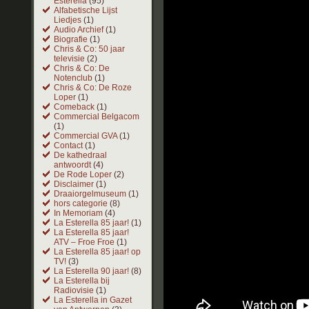
Esterella
(95)
Alfabetische Lijst
Liedjes
(1)
Audio Archief
(1)
Biografie
(1)
Chris & Co: 50 jaar
televisie
(2)
Chris & Co: De
Notenclub
(1)
Chris & Co: De Roze
Loper
(1)
Comeback
(1)
Commercial Belgacom
(1)
Commercial GVA
(1)
Contact
(1)
De kathedraal
antwoordt
(4)
De Rode Loper
(2)
Disclaimer
(1)
Draaiorgelmuseum
(1)
hors categorie
(8)
In Memoriam
(4)
La Esterella 85 jaar!
(1)
La Esterella 85 jaar!
ATV – Froe Froe
(1)
La Esterella 85 jaar! op
TV!
(3)
La Esterella 90 jaar!
(8)
La Esterella bij
Radiovisie
(1)
La Esterella in Gazet