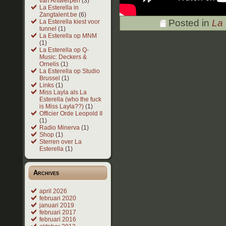
van Antwerpen
(3)
La Esterella in
Zangtalent.be
(6)
Posted in
La 
La Esterella kiest voor
tunnel
(1)
La Esterella op MNM
(1)
La Esterella op Q-
Music: Deckers &
Ornelis
(1)
La Esterella op Studio
Brussel
(1)
Links
(1)
Miss Layla als La
Esterella (who the fuck
is Miss Layla??)
(1)
Officier Orde Leopold II
(1)
Radio Minerva
(1)
Shop
(1)
Sterren over La
Esterella
(1)
Archives
april 2026
februari 2020
januari 2019
februari 2017
februari 2016