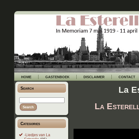
HOME
GASTENBOEK
DISCLAIMER
CONTACT
La Es
Search
La Esterell
Categories
-Liedjes van La