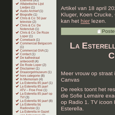
Esterella
(95)
Alfabetische Lijst
Artikel van 18 april 
Liedjes
(1)
Audio Archief
(1)
Kluger, Koen Crucke,
Biografie
(1)
Chris & Co: 50 jaar
kan het
hier
lezen.
televisie
(2)
Chris & Co: De
Notenclub
(1)
Poste
Chris & Co: De Roze
Loper
(1)
Comeback
(1)
La Esterel
Commercial Belgacom
(1)
Commercial GVA
(1)
C
Contact
(1)
De kathedraal
antwoordt
(4)
De Rode Loper
(2)
Disclaimer
(1)
Meer vrouw op straat 
Draaiorgelmuseum
(1)
hors categorie
(8)
Canvas
In Memoriam
(4)
La Esterella 85 jaar!
(1)
La Esterella 85 jaar!
De reeks toont het r
ATV – Froe Froe
(1)
La Esterella 85 jaar! op
die Sofie Lemaire exa
TV!
(3)
op Radio 1. TV icoon P
La Esterella 90 jaar!
(8)
La Esterella bij
Esterella.
Radiovisie
(1)
La Esterella in Gazet