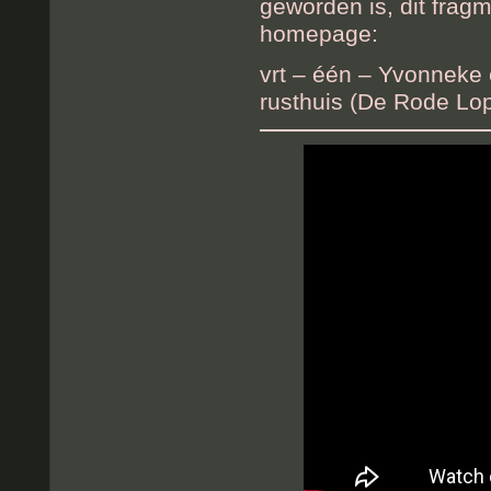
geworden is, dit frag
homepage:
vrt – één – Yvonneke e
rusthuis (De Rode Lop