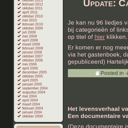
Update: C
oktober 2013
februari 2012
oktober 2011
april 2011
oktober 2010
mei 2010
Je kan nu 96 liedjes v
februari 2010
oktober 2009
bij categorieën of li
juli 2009
op titel of
hier
klikken.
mei 2009
april 2008
maart 2008
Er komen er nog meer 
februari 2008
januari 2008
via het gastenboek, da
oktober 2007
oktober 2006
gepubliceerd) Harteli
mei 2006
april 2006
Posted in
-
december 2005
oktober 2005
april 2005
januari 2005
september 2004
augustus 2004
mei 2004
april 2004
maart 2004
Het levensverhaal va
februari 2004
januari 2004
Een documentaire v
oktober 2000
(Deze documentaire i