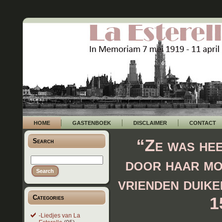
HOME
GASTENBOEK
DISCLAIMER
CONTACT
“Ze was hee
Search
door haar mo
vrienden duike
Categories
1
-Liedjes van La