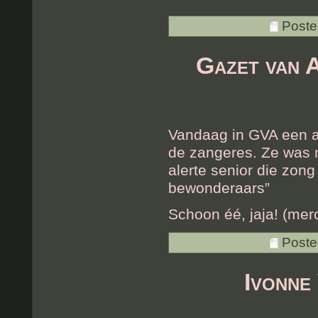
Poste
Gazet van 
Vandaag in GVA een art
de zangeres. Ze was n
alerte senior die zong
bewonderaars”
Schoon éé, jaja! (merc
Poste
Ivonne