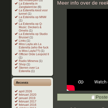
van Antwerpen
(3)
Meer info over de ree
La Esterella in
Zangtalent.be
(6)
La Esterella kiest voor
tunnel
(1)
La Esterella op MNM
(1)
La Esterella op Q-
Music: Deckers &
Ornelis
(1)
La Esterella op Studio
Brussel
(1)
Links
(1)
Miss Layla als La
Esterella (who the fuck
is Miss Layla??)
(1)
Officier Orde Leopold II
(1)
Radio Minerva
(1)
Shop
(1)
Sterren over La
Esterella
(1)
Archives
april 2026
februari 2020
Poste
januari 2019
februari 2017
februari 2016