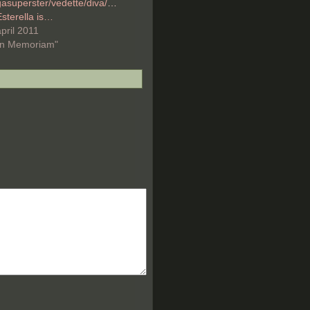
superster/vedette/diva/enz...
sterella is…
pril 2011
"In Memoriam"