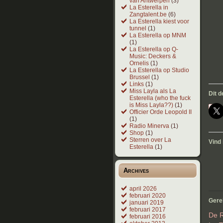
van Antwerpen
(3)
La Esterella in
Zangtalent.be
(6)
La Esterella kiest voor
tunnel
(1)
La Esterella op MNM
(1)
La Esterella op Q-
Music: Deckers &
Ornelis
(1)
La Esterella op Studio
Brussel
(1)
Links
(1)
Miss Layla als La
Dit d
Esterella (who the fuck
is Miss Layla??)
(1)
Officier Orde Leopold II
(1)
Radio Minerva
(1)
Shop
(1)
Sterren over La
Vind 
Esterella
(1)
Archives
april 2026
februari 2020
Gere
januari 2019
februari 2017
De R
februari 2016