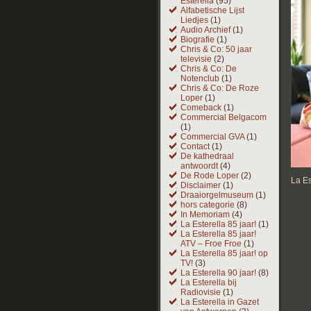
Esterella
(95)
Alfabetische Lijst
Liedjes
(1)
Audio Archief
(1)
Biografie
(1)
Chris & Co: 50 jaar
televisie
(2)
Chris & Co: De
Notenclub
(1)
Chris & Co: De Roze
Loper
(1)
Comeback
(1)
Commercial Belgacom
(1)
Commercial GVA
(1)
Contact
(1)
De kathedraal
antwoordt
(4)
De Rode Loper
(2)
La E
Disclaimer
(1)
Draaiorgelmuseum
(1)
hors categorie
(8)
In Memoriam
(4)
La Esterella 85 jaar!
(1)
La Esterella 85 jaar!
ATV – Froe Froe
(1)
La Esterella 85 jaar! op
TV!
(3)
La Esterella 90 jaar!
(8)
La Esterella bij
Radiovisie
(1)
La Esterella in Gazet