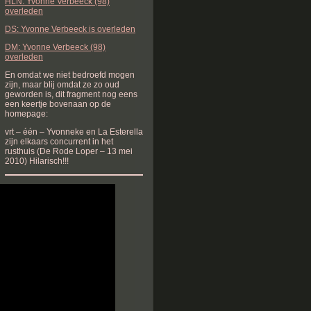
HLN: Yvonne Verbeeck (98)
overleden
DS: Yvonne Verbeeck is overleden
DM: Yvonne Verbeeck (98)
overleden
En omdat we niet bedroefd mogen
zijn, maar blij omdat ze zo oud
geworden is, dit fragment nog eens
een keertje bovenaan op de
homepage:
vrt – één – Yvonneke en La Esterella
zijn elkaars concurrent in het
rusthuis (De Rode Loper – 13 mei
2010) Hilarisch!!!