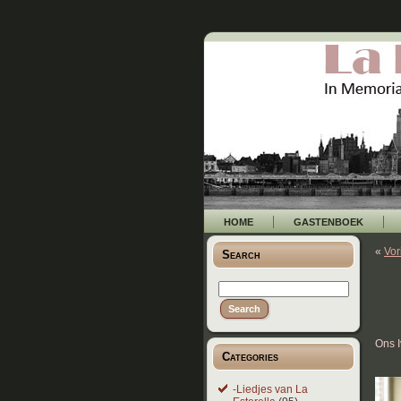
HOME
GASTENBOEK
«
Vor
Search
Ons I
Categories
-Liedjes van La