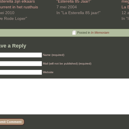
sterella zijn elkaars
“Esterella 85 Jaar!”
mega
urrent in het rusthuis
7 mei 2004
La E
ei 2010
In "La Esterella 85 jaar!"
12 a
De Rode Loper"
In 
Posted in
In Memoriam
ve a Reply
Name (required)
Mail (will not be published) (required)
Website