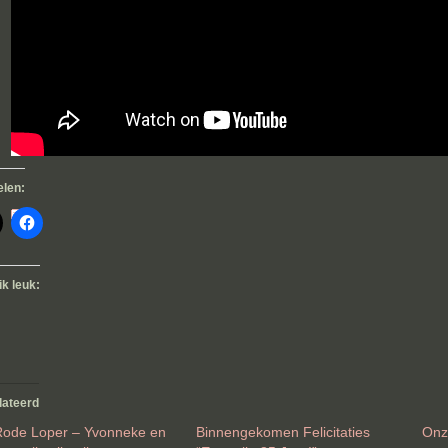
elen:
ik leuk:
lateerd
ode Loper – Yvonneke en
Binnengekomen Felicitaties
Onz