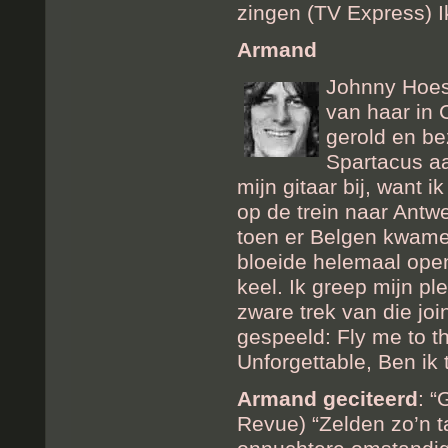
zingen (TV Express) I
Armand
Johnny Hoes 
van haar in C
gerold en be
Spartacus aa
mijn gitaar bij, want
op de trein naar Antw
toen er Belgen kwame
bloeide helemaal open
keel. Ik greep mijn pl
zware trek van die jo
gespeeld: Fly me to t
Unforgettable, Ben i
Armand geciteerd
: 
Revue) “Zelden zo’n ta