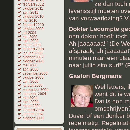
oktober 2013
ze dan toch 
februari 2012
oktober 2011
levensstijl moeten ov
april 2011
oktober 2010
van verwaarlozing? V
mei 2010
februari 2010
Dokter Lecompte gec
oktober 2009
juli 2009
een dokter heeft toch
mei 2009
april 2008
Ah jaaaaaaa!” (De We
maart 2008
februari 2008
afspraak, ah jaaaaaa!”
januari 2008
minuten naar een plaa
oktober 2007
oktober 2006
naar jullie site surf!” (
mei 2006
april 2006
december 2005
Gaston Bergmans
oktober 2005
april 2005
Wel lezers, i
januari 2005
september 2004
want dit is 
augustus 2004
mei 2004
Dat is een m
april 2004
maart 2004
omschrijven?
februari 2004
januari 2004
Duvel of een donker b
oktober 2000
regelmatig. Regelmatig