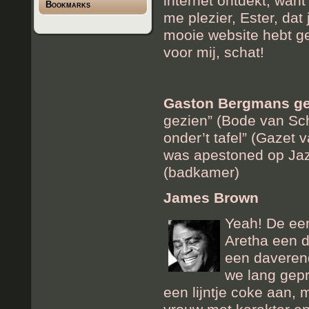
internet ontdekt, wan
Bookmarks
me plezier, Ester, dat j
mooie website hebt gec
voor mij, schat!
Gaston Bergmans ge
gezien” (Bode van Sch
onder’t tafel” (Gazet 
was apestoned op Jaz
(badkamer)
James Brown
Yeah! De eer
Aretha een d
een daveren
we lang gepr
een lijntje coke aan, 