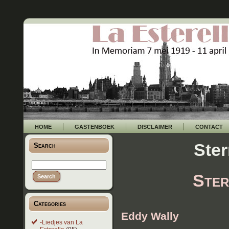
HOME
GASTENBOEK
DISCLAIMER
CONTACT
Ster
Search
Ster
Categories
Eddy Wally
-Liedjes van La