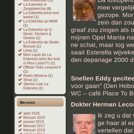
van Antwerpen
(3)
La Esterella in
mee vergelij
Zangtalent.be
(6)
La Esterella kiest voor
gezope. Mor
tunnel
(1)
zein dan zou
La Esterella op MNM
(1)
graaf zou zingen als o
La Esterella op Q-
Music: Deckers &
mijnen Opel Manta naa
Ornelis
(1)
La Esterella op Studio
ne schat, maar tog we
Brussel
(1)
Links
(1)
saait Esterella wijvek
Miss Layla als La
den depanage 2000 da
Esterella (who the fuck
is Miss Layla??)
(1)
Officier Orde Leopold II
(1)
Radio Minerva
(1)
Snellen Eddy
gecite
Shop
(1)
Sterren over La
voor gaan” (Den Hobok
Esterella
(1)
WC – café Place To B
Archives
Dokter Herman Lec
april 2026
Ik zeg u dat
februari 2020
ge haar al e
januari 2019
februari 2017
vertellen da
februari 2016