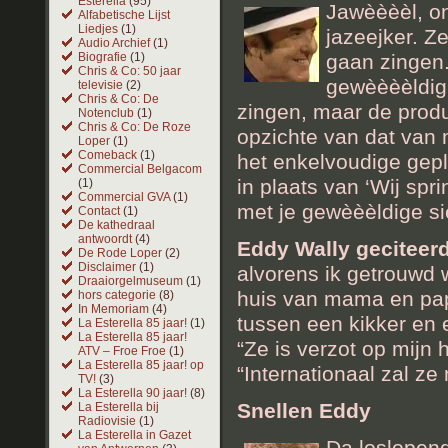
Esterella
(95)
Jawèèèèl, o
Alfabetische Lijst
Liedjes
(1)
jazeejker. Z
Audio Archief
(1)
gaan zingen.
Biografie
(1)
Chris & Co: 50 jaar
gewèèèèldig!
televisie
(2)
Chris & Co: De
zingen, maar de produ
Notenclub
(1)
Chris & Co: De Roze
opzichte van dat van 
Loper
(1)
Comeback
(1)
het enkelvoudige gepla
Commercial Belgacom
in plaats van ‘Wij spr
(1)
Commercial GVA
(1)
met je gewèèèldige si
Contact
(1)
De kathedraal
antwoordt
(4)
Eddy Wally geciteer
De Rode Loper
(2)
Disclaimer
(1)
alvorens ik getrouwd w
Draaiorgelmuseum
(1)
huis van mama en papa
hors categorie
(8)
In Memoriam
(4)
tussen een kikker en 
La Esterella 85 jaar!
(1)
La Esterella 85 jaar!
“Ze is verzot op mijn
ATV – Froe Froe
(1)
La Esterella 85 jaar! op
“Internationaal zal ze
TV!
(3)
La Esterella 90 jaar!
(8)
Snellen Eddy
La Esterella bij
Radiovisie
(1)
La Esterella in Gazet
Da loslopend 