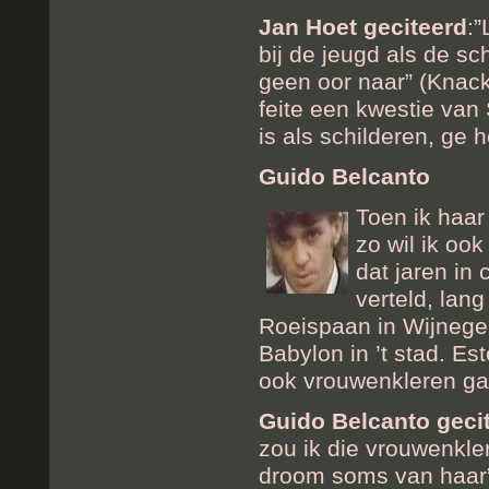
Jan Hoet geciteerd
:”
bij de jeugd als de s
geen oor naar” (Knack)
feite een kwestie va
is als schilderen, ge 
Guido Belcanto
Toen ik haar 
zo wil ik ook
dat jaren in
verteld, lan
Roeispaan in Wijnegem
Babylon in ’t stad. Es
ook vrouwenkleren ga
Guido Belcanto geci
zou ik die vrouwenkle
droom soms van haar” 