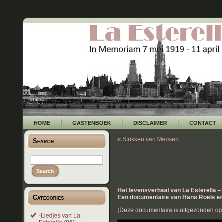
HOME
GASTENBOEK
DISCLAIMER
CONTACT
«
Stukken van Mensen
Search
Het levensverhaal van La Esterella 
Categories
Een documentaire van Hans Roels 
(Deze documentaire is uitgezonden o
-Liedjes van La