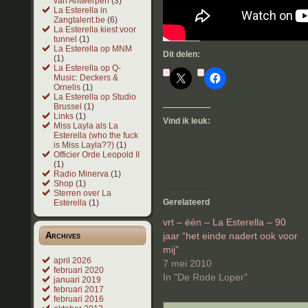
van Antwerpen
(3)
La Esterella in
Zangtalent.be
(6)
La Esterella kiest voor
tunnel
(1)
La Esterella op MNM
Dit delen:
(1)
La Esterella op Q-
Music: Deckers &
Ornelis
(1)
La Esterella op Studio
Brussel
(1)
Links
(1)
Vind ik leuk:
Miss Layla als La
Esterella (who the fuck
is Miss Layla??)
(1)
Officier Orde Leopold II
(1)
Radio Minerva
(1)
Shop
(1)
Sterren over La
Gerelateerd
Esterella
(1)
vrt – één – La Esterella – 90
Archives
jaar “het einde nadert ook voor
mij”
april 2026
7 mei 2010
februari 2020
In "De Rode Loper"
januari 2019
februari 2017
februari 2016