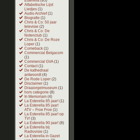
Esterella
(95)
Alfabetische Lijst
Liedjes
(1)
Audio Archief
(1)
Biografie
(1)
Chris & Co: 50 jaar
televisie
(2)
Chris & Co: De
Notenclub
(1)
Chris & Co: De Roze
Loper
(1)
Comeback
(1)
Commercial Belgacom
(1)
Commercial GVA
(1)
Contact
(1)
De kathedraal
antwoordt
(4)
De Rode Loper
(2)
Disclaimer
(1)
Draaiorgelmuseum
(1)
hors categorie
(8)
In Memoriam
(4)
La Esterella 85 jaar!
(1)
La Esterella 85 jaar!
ATV – Froe Froe
(1)
La Esterella 85 jaar! op
TV!
(3)
La Esterella 90 jaar!
(8)
La Esterella bij
Radiovisie
(1)
La Esterella in Gazet