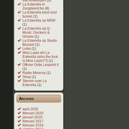
van Antwerpen
(3)
La Esterella in
Zangtalent.be
(6)
La Esterella kiest voor
tunnel
(1)
La Esterella op MNM
(1)
La Esterella op Q-
Music: Deckers &
Ornelis
(1)
La Esterella op Studio
Brussel
(1)
Links
(1)
Miss Layla als La
Esterella (who the fuck
is Miss Layla??)
(1)
Officier Orde Leopold II
(1)
Radio Minerva
(1)
Shop
(1)
Sterren over La
Esterella
(1)
Archives
april 2026
februari 2020
januari 2019
februari 2017
februari 2016