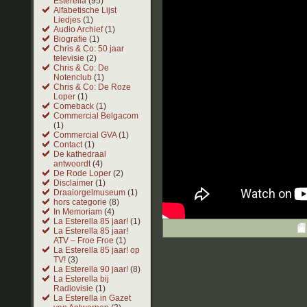
Esterella
(95)
Alfabetische Lijst
Liedjes
(1)
Audio Archief
(1)
Biografie
(1)
Chris & Co: 50 jaar
televisie
(2)
Chris & Co: De
Notenclub
(1)
Chris & Co: De Roze
Loper
(1)
Comeback
(1)
Commercial Belgacom
(1)
Commercial GVA
(1)
Contact
(1)
De kathedraal
antwoordt
(4)
De Rode Loper
(2)
Disclaimer
(1)
Draaiorgelmuseum
(1)
hors categorie
(8)
In Memoriam
(4)
La Esterella 85 jaar!
(1)
La Esterella 85 jaar!
ATV – Froe Froe
(1)
La Esterella 85 jaar! op
TV!
(3)
La Esterella 90 jaar!
(8)
La Esterella bij
Radiovisie
(1)
La Esterella in Gazet