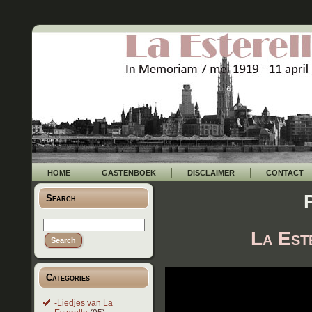
HOME
GASTENBOEK
DISCLAIMER
CONTACT
Search
La Est
Categories
-Liedjes van La