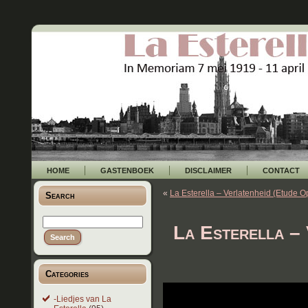
HOME
GASTENBOEK
DISCLAIMER
CONTACT
«
La Esterella – Verlatenheid (Etude Op
Search
La Esterella – 
Categories
-Liedjes van La