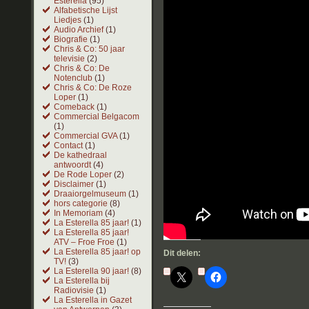
Esterella
(95)
Alfabetische Lijst
Liedjes
(1)
Audio Archief
(1)
Biografie
(1)
Chris & Co: 50 jaar
televisie
(2)
Chris & Co: De
Notenclub
(1)
Chris & Co: De Roze
Loper
(1)
Comeback
(1)
Commercial Belgacom
(1)
Commercial GVA
(1)
Contact
(1)
De kathedraal
antwoordt
(4)
De Rode Loper
(2)
Disclaimer
(1)
Draaiorgelmuseum
(1)
hors categorie
(8)
In Memoriam
(4)
La Esterella 85 jaar!
(1)
La Esterella 85 jaar!
ATV – Froe Froe
(1)
La Esterella 85 jaar! op
Dit delen:
TV!
(3)
La Esterella 90 jaar!
(8)
La Esterella bij
Radiovisie
(1)
La Esterella in Gazet