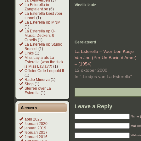
van Antwerpen
(3)
La Esterella in
Vind ik leuk:
Zangtalent.be
(6)
La Esterella kiest voor
tunnel
(1)
La Esterella op MNM
(1)
La Esterella op Q-
Music: Deckers &
Ornelis
(1)
Gerelateerd
La Esterella op Studio
Brussel
(1)
La Esterella – Voor Een Kusje
Links
(1)
Van Jou (Per Un Bacio d’Amor)
Miss Layla als La
Esterella (who the fuck
– (1954)
is Miss Layla??)
(1)
12 oktober 2000
Officier Orde Leopold II
(1)
In "-Liedjes van La Esterella"
Radio Minerva
(1)
Shop
(1)
Sterren over La
Esterella
(1)
Leave a Reply
Archives
Name (
april 2026
februari 2020
Mail (w
januari 2019
februari 2017
Websit
februari 2016