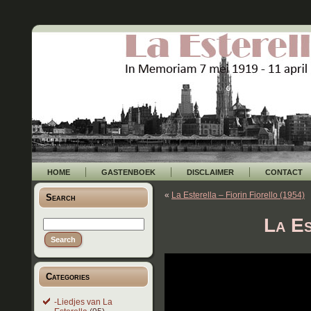
HOME
GASTENBOEK
DISCLAIMER
CONTACT
«
La Esterella – Fiorin Fiorello (1954)
Search
La Es
Categories
-Liedjes van La