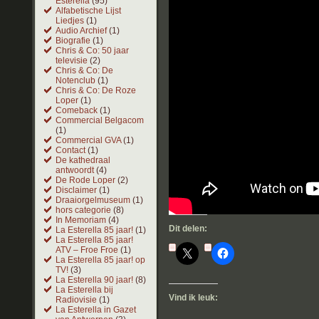
Esterella
(95)
Alfabetische Lijst
Liedjes
(1)
Audio Archief
(1)
Biografie
(1)
Chris & Co: 50 jaar
televisie
(2)
Chris & Co: De
Notenclub
(1)
Chris & Co: De Roze
Loper
(1)
Comeback
(1)
Commercial Belgacom
(1)
Commercial GVA
(1)
Contact
(1)
De kathedraal
antwoordt
(4)
De Rode Loper
(2)
Disclaimer
(1)
Draaiorgelmuseum
(1)
hors categorie
(8)
In Memoriam
(4)
Dit delen:
La Esterella 85 jaar!
(1)
La Esterella 85 jaar!
ATV – Froe Froe
(1)
La Esterella 85 jaar! op
TV!
(3)
La Esterella 90 jaar!
(8)
La Esterella bij
Vind ik leuk:
Radiovisie
(1)
La Esterella in Gazet