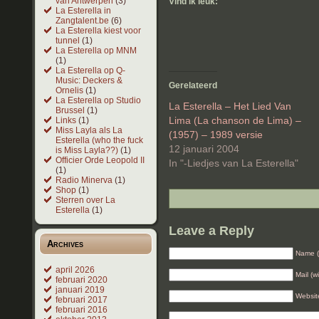
van Antwerpen
(3)
Vind ik leuk:
La Esterella in
Zangtalent.be
(6)
La Esterella kiest voor
tunnel
(1)
La Esterella op MNM
(1)
La Esterella op Q-
Music: Deckers &
Gerelateerd
Ornelis
(1)
La Esterella op Studio
La Esterella – Het Lied Van
Brussel
(1)
Lima (La chanson de Lima) –
Links
(1)
Miss Layla als La
(1957) – 1989 versie
Esterella (who the fuck
12 januari 2004
is Miss Layla??)
(1)
Officier Orde Leopold II
In "-Liedjes van La Esterella"
(1)
Radio Minerva
(1)
Shop
(1)
Sterren over La
Esterella
(1)
Leave a Reply
Archives
Name (
april 2026
Mail (w
februari 2020
januari 2019
Websit
februari 2017
februari 2016