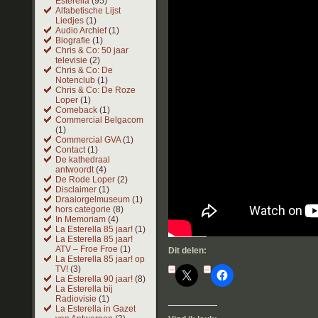
Esterella
(95)
Alfabetische Lijst
Liedjes
(1)
Audio Archief
(1)
Biografie
(1)
Chris & Co: 50 jaar
televisie
(2)
Chris & Co: De
Notenclub
(1)
Chris & Co: De Roze
Loper
(1)
Comeback
(1)
Commercial Belgacom
(1)
Commercial GVA
(1)
Contact
(1)
De kathedraal
antwoordt
(4)
De Rode Loper
(2)
Disclaimer
(1)
Draaiorgelmuseum
(1)
hors categorie
(8)
In Memoriam
(4)
La Esterella 85 jaar!
(1)
La Esterella 85 jaar!
ATV – Froe Froe
(1)
Dit delen:
La Esterella 85 jaar! op
TV!
(3)
La Esterella 90 jaar!
(8)
La Esterella bij
Radiovisie
(1)
La Esterella in Gazet