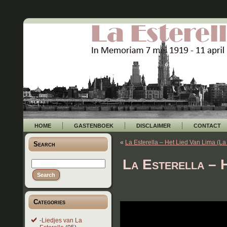
HOME
GASTENBOEK
DISCLAIMER
CONTACT
«
La Esterella – Het Lied Van Lima (L
Search
La Esterella – H
Categories
-Liedjes van La