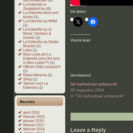
van Antwerpen
(3)
La Esterella in
Zangtalent.be
(6)
Dit delen:
La Esterella kiest voor
tunnel
(1)
La Esterella op MNM
(1)
La Esterella op Q-
Music: Deckers &
Ornelis
(1)
Vind ik leuk:
La Esterella op Studio
Brussel
(1)
Links
(1)
Miss Layla als La
Esterella (who the fuck
is Miss Layla??)
(1)
Officier Orde Leopold II
(1)
Radio Minerva
(1)
Gerelateerd
Shop
(1)
Sterren over La
De kathedraal antwoordt
Esterella
(1)
30 augustus 2004
In "De kathedraal antwoordt"
Archives
april 2026
februari 2020
januari 2019
februari 2017
februari 2016
Leave a Reply