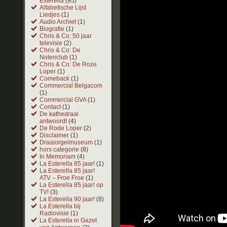
Esterella
(95)
Alfabetische Lijst
Liedjes
(1)
Audio Archief
(1)
Biografie
(1)
Chris & Co: 50 jaar
televisie
(2)
Chris & Co: De
Notenclub
(1)
Chris & Co: De Roze
Loper
(1)
Comeback
(1)
Commercial Belgacom
(1)
Commercial GVA
(1)
Contact
(1)
De kathedraal
antwoordt
(4)
De Rode Loper
(2)
Disclaimer
(1)
Draaiorgelmuseum
(1)
hors categorie
(8)
In Memoriam
(4)
La Esterella 85 jaar!
(1)
La Esterella 85 jaar!
ATV – Froe Froe
(1)
La Esterella 85 jaar! op
TV!
(3)
La Esterella 90 jaar!
(8)
La Esterella bij
Radiovisie
(1)
La Esterella in Gazet