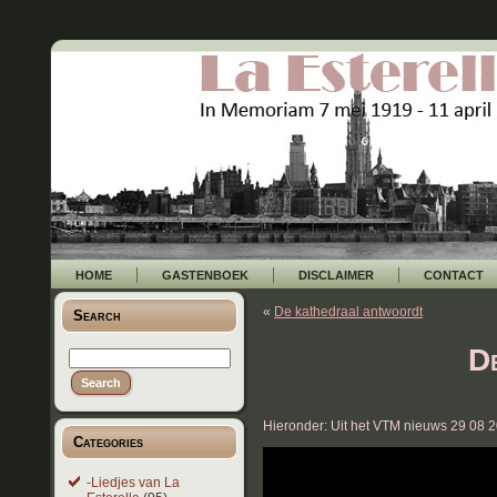
HOME
GASTENBOEK
DISCLAIMER
CONTACT
«
De kathedraal antwoordt
Search
D
Hieronder: Uit het VTM nieuws 29 08 
Categories
-Liedjes van La