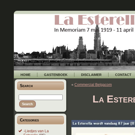
HOME
GASTENBOEK
DISCLAIMER
CONTACT
«
Commercial Belgacom
Search
La Ester
Categories
-Liedjes van La