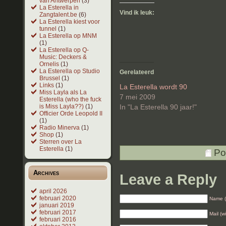
van Antwerpen
(3)
La Esterella in
Vind ik leuk:
Zangtalent.be
(6)
La Esterella kiest voor
tunnel
(1)
La Esterella op MNM
(1)
La Esterella op Q-
Music: Deckers &
Ornelis
(1)
La Esterella op Studio
Gerelateerd
Brussel
(1)
Links
(1)
La Esterella wordt 90
Miss Layla als La
7 mei 2009
Esterella (who the fuck
In "La Esterella 90 jaar!"
is Miss Layla??)
(1)
Officier Orde Leopold II
(1)
Radio Minerva
(1)
Shop
(1)
Sterren over La
Esterella
(1)
Po
Archives
Leave a Reply
april 2026
februari 2020
Name (
januari 2019
februari 2017
Mail (w
februari 2016