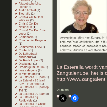
Esterella
(95)
Alfabetische Lijst
Liedjes
(1)
Audio Archief
(1)
Biografie
(1)
Chris & Co: 50 jaar
televisie
(2)
Chris & Co: De
Notenclub
(1)
Chris & Co: De Roze
Loper
(1)
Comeback
(1)
Commercial Belgacom
(1)
Commercial GVA
(1)
Contact
(1)
De kathedraal
antwoordt
(4)
De Rode Loper
(2)
Disclaimer
(1)
La Esterella wordt van
Draaiorgelmuseum
(1)
hors categorie
(8)
Zangtalent.be, het is 
In Memoriam
(4)
La Esterella 85 jaar!
(1)
http://www.zangtalent
La Esterella 85 jaar!
ATV – Froe Froe
(1)
La Esterella 85 jaar! op
Dit delen:
TV!
(3)
La Esterella 90 jaar!
(8)
La Esterella bij
Radiovisie
(1)
La Esterella in Gazet