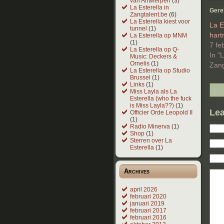
van Antwerpen
(3)
La Esterella in
Gere
Zangtalent.be
(6)
La Esterella kiest voor
La E
tunnel
(1)
hart
La Esterella op MNM
(1)
7 fe
La Esterella op Q-
In "
Music: Deckers &
Ornelis
(1)
Zang
La Esterella op Studio
Brussel
(1)
Links
(1)
Miss Layla als La
Esterella (who the fuck
is Miss Layla??)
(1)
Lea
Officier Orde Leopold II
(1)
Radio Minerva
(1)
Shop
(1)
Sterren over La
Esterella
(1)
Archives
april 2026
februari 2020
januari 2019
februari 2017
februari 2016