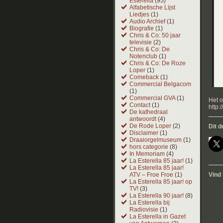
Esterella
(95)
Alfabetische Lijst
Liedjes
(1)
Audio Archief
(1)
Biografie
(1)
Chris & Co: 50 jaar
televisie
(2)
Chris & Co: De
Notenclub
(1)
Chris & Co: De Roze
Loper
(1)
Comeback
(1)
Commercial Belgacom
(1)
Commercial GVA
(1)
Het o
Contact
(1)
http:
De kathedraal
antwoordt
(4)
De Rode Loper
(2)
Dit d
Disclaimer
(1)
Draaiorgelmuseum
(1)
hors categorie
(8)
In Memoriam
(4)
La Esterella 85 jaar!
(1)
La Esterella 85 jaar!
ATV – Froe Froe
(1)
Vind 
La Esterella 85 jaar! op
TV!
(3)
La Esterella 90 jaar!
(8)
La Esterella bij
Radiovisie
(1)
La Esterella in Gazet