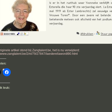
riginele artikel stond bij Zangtalent.be, het is nu verwijderd:
//www.zangtalent.be/2/nl/79/27847/laesterellawordt90.html
elen:
ik leuk: