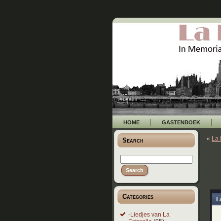
HOME
GASTENBOEK
«
La 
Search
Categories
-Liedjes van La