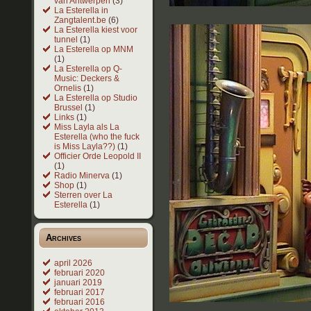
van Antwerpen
(3)
La Esterella in
Zangtalent.be
(6)
La Esterella kiest voor
tunnel
(1)
La Esterella op MNM
(1)
La Esterella op Q-
Music: Deckers &
Ornelis
(1)
La Esterella op Studio
Brussel
(1)
Links
(1)
Miss Layla als La
Esterella (who the fuck
is Miss Layla??)
(1)
Officier Orde Leopold II
(1)
Radio Minerva
(1)
Shop
(1)
Sterren over La
Esterella
(1)
Archives
april 2026
februari 2020
januari 2019
februari 2017
februari 2016