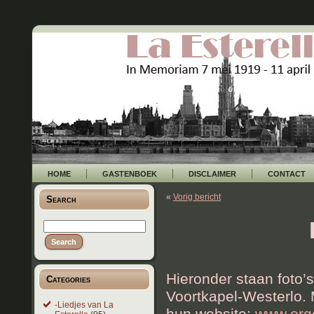
HOME
GASTENBOEK
DISCLAIMER
CONTACT
«
Vorig bericht
Search
Hieronder staan foto’
Categories
Voortkapel-Westerlo. M
-Liedjes van La
hun website:
www.org