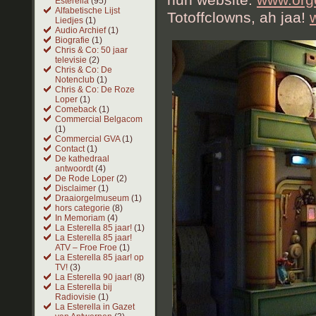
Esterella
(95)
Alfabetische Lijst
Totoffclowns, ah jaa!
Liedjes
(1)
Audio Archief
(1)
Biografie
(1)
Chris & Co: 50 jaar
televisie
(2)
Chris & Co: De
Notenclub
(1)
Chris & Co: De Roze
Loper
(1)
Comeback
(1)
Commercial Belgacom
(1)
Commercial GVA
(1)
Contact
(1)
De kathedraal
antwoordt
(4)
De Rode Loper
(2)
Disclaimer
(1)
Draaiorgelmuseum
(1)
hors categorie
(8)
In Memoriam
(4)
La Esterella 85 jaar!
(1)
La Esterella 85 jaar!
ATV – Froe Froe
(1)
La Esterella 85 jaar! op
TV!
(3)
La Esterella 90 jaar!
(8)
La Esterella bij
Radiovisie
(1)
La Esterella in Gazet