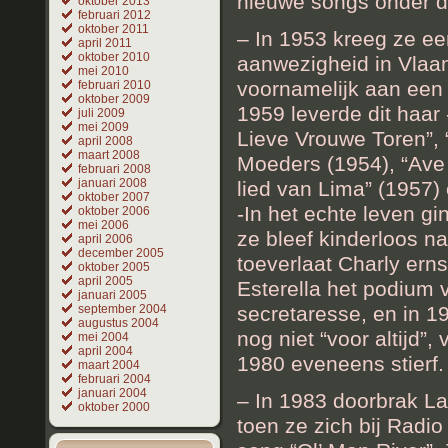
nieuwe songs onder d
oktober 2013
februari 2012
oktober 2011
– In 1953 kreeg ze een
april 2011
oktober 2010
aanwezigheid in Vlaan
mei 2010
voornamelijk aan een 
februari 2010
oktober 2009
1959 leverde dit haar 
juli 2009
mei 2009
Lieve Vrouwe Toren”, “
april 2008
maart 2008
Moeders (1954), “Ave 
februari 2008
januari 2008
lied van Lima” (1957) 
oktober 2007
-In het echte leven gi
oktober 2006
mei 2006
ze bleef kinderloos 
april 2006
december 2005
toeverlaat Charly erns
oktober 2005
april 2005
Esterella het podium 
januari 2005
secretaresse, en in 1
september 2004
augustus 2004
nog niet “voor altijd
mei 2004
april 2004
1980 eveneens stierf.
maart 2004
februari 2004
januari 2004
– In 1983 doorbrak La 
oktober 2000
toen ze zich bij Radi