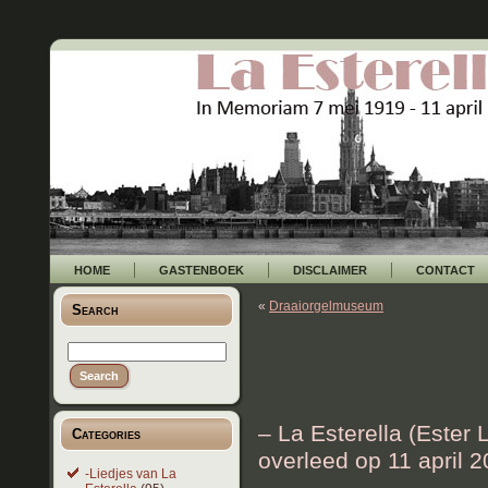
HOME
GASTENBOEK
DISCLAIMER
CONTACT
«
Draaiorgelmuseum
Search
– La Esterella (Ester
Categories
overleed op 11 april 
-Liedjes van La