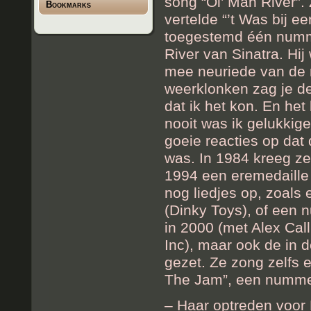
song “Ol’ Man River”. 
Bookmarks
vertelde “’t Was bij 
toegestemd één numme
River van Sinatra. Hij
mee neuriede van de r
weerklonken zag je d
dat ik het kon. En het
nooit was ik gelukkig
goeie reacties op dat
was. In 1984 kreeg ze
1994 een eremedaille
nog liedjes op, zoals 
(Dinky Toys), of een 
in 2000 (met Alex Cal
Inc), maar ook de in 
gezet. Ze zong zelfs
The Jam”, een nummer
– Haar optreden voor