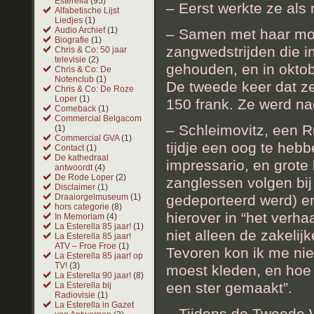
Esterella
(95)
– Eerst werkte ze als 
Alfabetische Lijst
Liedjes
(1)
Audio Archief
(1)
– Samen met haar mo
Biografie
(1)
zangwedstrijden die i
Chris & Co: 50 jaar
televisie
(2)
gehouden, en in oktob
Chris & Co: De
Notenclub
(1)
De tweede keer dat ze
Chris & Co: De Roze
Loper
(1)
150 frank. Ze werd n
Comeback
(1)
Commercial Belgacom
– Schleimovitz, een R
(1)
Commercial GVA
(1)
tijdje een oog te hebb
Contact
(1)
De kathedraal
impressario, en grote l
antwoordt
(4)
De Rode Loper
(2)
zanglessen volgen bij
Disclaimer
(1)
gedeporteerd werd) en 
Draaiorgelmuseum
(1)
hors categorie
(8)
hierover in “het verh
In Memoriam
(4)
La Esterella 85 jaar!
(1)
niet alleen de zakelij
La Esterella 85 jaar!
ATV – Froe Froe
(1)
Tevoren kon ik me nie
La Esterella 85 jaar! op
TV!
(3)
moest kleden, en hoe 
La Esterella 90 jaar!
(8)
een ster gemaakt”.
La Esterella bij
Radiovisie
(1)
La Esterella in Gazet
– Tijdens de Tweede W