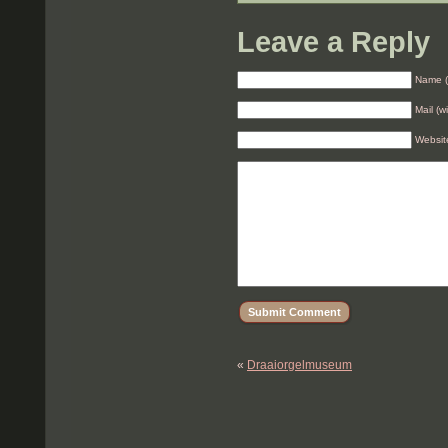
Leave a Reply
Name (
Mail (w
Websit
«
Draaiorgelmuseum