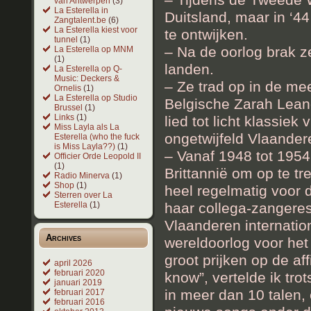
van Antwerpen
(3)
La Esterella in
Duitsland, maar in ‘4
Zangtalent.be
(6)
La Esterella kiest voor
te ontwijken.
tunnel
(1)
– Na de oorlog brak z
La Esterella op MNM
(1)
landen.
La Esterella op Q-
Music: Deckers &
– Ze trad op in de m
Ornelis
(1)
La Esterella op Studio
Belgische Zarah Leand
Brussel
(1)
Links
(1)
lied tot licht klassie
Miss Layla als La
ongetwijfeld Vlaande
Esterella (who the fuck
is Miss Layla??)
(1)
– Vanaf 1948 tot 1954
Officier Orde Leopold II
(1)
Brittannië om op te t
Radio Minerva
(1)
Shop
(1)
heel regelmatig voor 
Sterren over La
haar collega-zangeres
Esterella
(1)
Vlaanderen internatio
Archives
wereldoorlog voor het
groot prijken op de af
april 2026
februari 2020
know”, vertelde ik tr
januari 2019
in meer dan 10 talen
februari 2017
februari 2016